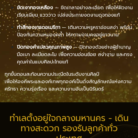
ขัดเงาทองเหลือง
— ขัดเกลาอย่างละเอียด เพื่อให้ผิวงาน
เรียบเนียน แวววาว เปล่งประกายงดงามดุจทองแท้
ทำสีทองเกรดอเมริกา
— เติมความหรูหราอ่อนสง่า พร้อม
ป้องกันความหมองคล้ำ ให้ความงามคงอยู่ยาวนาน
ปิดทองคำเปลวคุณภาพสูง
— ปิดทองด้วยช่างผู้ชำนาญ
มือเบา ละเมียดละไม เพื่อความอ่อนช้อย สง่างาม และทรง
คุณค่าในแบบศิลปะไทยแท้
ทุกขั้นตอนสะท้อนความประณีตในระดับงานศิลป์
เพื่อให้องค์พระและองค์เทพทุกองค์เป็นดั่งสัญลักษณ์แห่งความ
ศรัทธา ความรุ่งเรือง และความงามอันเป็นนิรันดร์
ทำเลตั้งอยู่ใจกลางมหานคร - เดิน
ทางสะดวก รองรับลูกค้าทั่ว