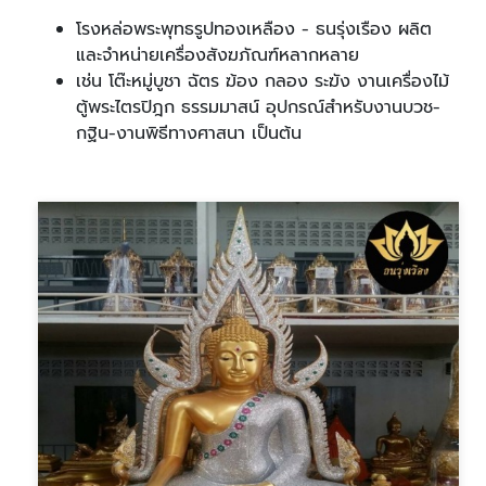
โรงหล่อพระพุทธรูปทองเหลือง - ธนรุ่งเรือง ผลิต
และจำหน่ายเครื่องสังฆภัณฑ์หลากหลาย
เช่น โต๊ะหมู่บูชา ฉัตร ฆ้อง กลอง ระฆัง งานเครื่องไม้
ตู้พระไตรปิฎก ธรรมมาสน์ อุปกรณ์สำหรับงานบวช-
กฐิน-งานพิธีทางศาสนา เป็นต้น