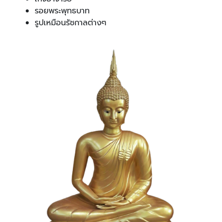
รอยพระพุทธบาท
รูปเหมือนรัชกาลต่างๆ