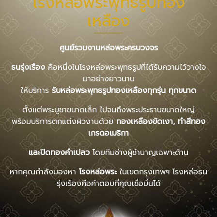
โรงหล่อพระพุทธรูปทอง
เหลือง
ศูนย์รวมงานหล่อพระครบวงจร
ธนรุ่งเรือง
คือหนึ่งในโรงหล่อพระพุทธรูปที่ได้รับความไว้วางใจ
มาอย่างยาวนาน
ให้บริการ
รับหล่อพระพุทธรูปทองเหลืองทุกรุ่น ทุกขนาด
ตั้งแต่พระบูชาขนาดเล็ก ไปจนถึงพระประธานขนาดใหญ่
พร้อมบริการตกแต่งผิวงานด้วย
ทองเหลืองขัดเงา, ทำสีทอง
เกรดอเมริกา
และปิดทองคำเปลว
โดยทีมช่างผู้ชำนาญเฉพาะด้าน
หากคุณกำลังมองหา
โรงหล่อพระ
ในเขตกรุงเทพฯ โรงหล่อธน
รุ่งเรืองคือคำตอบที่คุณเชื่อมั่นได้