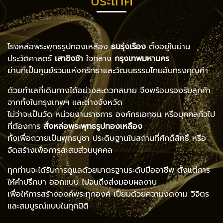
ประเทศ
โรงหล่อพระพุทธรูปทองเหลือง
ธนรุ่งเรือง
ตั้งอยู่ในย่าน
ประวัติศาสตร์
เสาชิงช้า
ใจกลาง
กรุงเทพมหานคร
ย่านที่เป็นศูนย์รวมแห่งศรัทธาและวัฒนธรรมไทยอันทรงคุณค่า
ด้วยทำเลที่เดินทางได้อย่างสะดวกสบาย จึงพร้อมรองรับลูกค้า
จากทั้งในกรุงเทพฯ และต่างจังหวัด
ไม่ว่าจะเป็นวัด หน่วยงานราชการ องค์กรเอกชน หรือบุคคลทั่วไป
ที่ต้องการ
สั่งหล่อพระพุทธรูปทองเหลือง
ทั้งเพื่อถวายเป็นพุทธบูชา ประดิษฐานในสถานที่ศักดิ์สิทธิ์ หรือ
จัดสร้างเพื่อการสะสมส่วนบุคคล
ทุกท่านจะได้รับการดูแลด้วยมาตรฐานระดับมืออาชีพ ตั้งแต่การ
ให้คำปรึกษา ออกแบบ ไปจนถึงส่งมอบผลงาน
เพื่อให้การสร้างองค์พระทุกองค์ เปี่ยมด้วยความงดงาม วิจิตร
และสมบูรณ์แบบในทุกมิติ