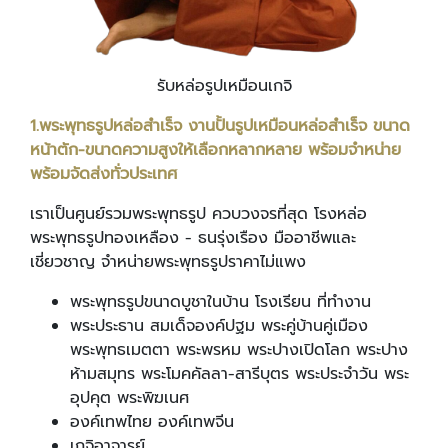
รับหล่อรูปเหมือนเกจิ
1
.
พระพุทธรูปหล่อสำเร็จ งานปั้นรูปเหมือนหล่อสำเร็จ ขนาด
หน้าตัก-ขนาดความสูงให้เลือกหลากหลาย พร้อมจำหน่าย
พร้อมจัดส่งทั่วประเทศ
เราเป็นศูนย์รวมพระพุทธรูป ควบวงจรที่สุด โรงหล่อ
พระพุทธรูปทองเหลือง - ธนรุ่งเรือง มืออาชีพและ
เชี่ยวชาญ จำหน่ายพระพุทธรูปราคาไม่แพง
พระพุทธรูปขนาดบูชาในบ้าน โรงเรียน ที่ทำงาน
พระประธาน สมเด็จองค์ปฐม พระคู่บ้านคู่เมือง
พระพุทธเมตตา พระพรหม พระปางเปิดโลก พระปาง
ห้ามสมุทร พระโมคคัลลา-สารีบุตร พระประจำวัน พระ
อุปคุต พระพิฆเนศ
องค์เทพไทย องค์เทพจีน
เกจิอาจารย์